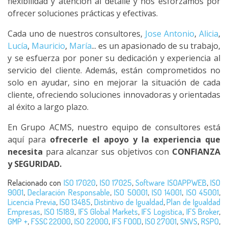
flexibilidad y atención al detalle y nos esforzamos por
ofrecer soluciones prácticas y efectivas.
Cada uno de nuestros consultores,
Jose Antonio
,
Alicia
,
Lucía
,
Mauricio
,
María
... es un apasionado de su trabajo,
y se esfuerza por poner su dedicación y experiencia al
servicio del cliente. Además, están comprometidos no
solo en ayudar, sino en mejorar la situación de cada
cliente, ofreciendo soluciones innovadoras y orientadas
al éxito a largo plazo.
En Grupo ACMS, nuestro equipo de consultores está
aquí para
ofrecerle el apoyo y la experiencia que
necesita
para alcanzar sus objetivos con
CONFIANZA
y SEGURIDAD.
Relacionado con
ISO 17020
,
ISO 17025
,
Software ISOAPPWEB
,
ISO
9001
,
Declaración Responsable
,
ISO 50001
,
ISO 14001
,
ISO 45001
,
Licencia Previa
,
ISO 13485
,
Distintivo de Igualdad
,
Plan de Igualdad
Empresas
,
ISO 15189
,
IFS Global Markets
,
IFS Logistica
,
IFS Broker
,
GMP +
,
FSSC 22000
,
ISO 22000
,
IFS FOOD
,
ISO 27001
,
SNVS
,
RSPO
,