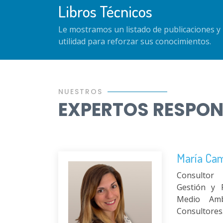
Libros Técnicos
Le mostramos un listado de publicaciones y 
utilidad para reforzar sus conocimientos.
NUESTROS
EXPERTOS RESPO
María Ca
Consultor
Gestión y 
Medio Am
Consultores