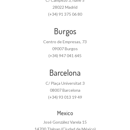
C/ Campezo 3, nave 5
28022 Madrid
(+34) 91 375 06 80
Burgos
Centro de Empresas, 73
09007 Burgos
(+34) 947 041 645
Barcelona
C/ Plaça Universitat 3
08007 Barcelona
(+34) 93 013 19 49
Mexico
José González Varela 15
14700 Tlalpan (Ciudad de México)