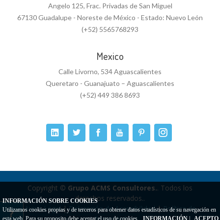
Angelo 125, Frac. Privadas de San Miguel
67130 Guadalupe - Noreste de México - Estado: Nuevo León
(+52) 5565768293
Mexico
Calle Livorno, 534 Aguascalientes
Queretaro - Guanajuato – Aguascalientes
(+52) 449 386 8693
Copyright ©
Grupo ACMS Consultores.
. Todos los
derechos reservados..
INFORMACIÓN SOBRE COOKIES
Aviso Legal
|
Delaración de Accesibilidad
|
Política de
Utilizamos cookies propias y de terceros para obtener datos estadísticos de su navegación en
Privacidad
esta web. Para su proposito debe aceptar el uso de cookies.
INFORMACIÓN
|
ACEPTO