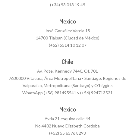
(+34) 93 013 19 49
Mexico
José González Varela 15
14700 Tlalpan (Ciudad de México)
(+52) 5514 10 12 07
Chile
Av. Pdte. Kennedy 7440, Of. 701
7630000 Vitacura, Área Metropolitana - Santiago. Regiones de
Valparaíso, Metropolitana (Santiago) y O´higgins
WhatsApp (+56) 981495541 y (+56) 994713521
Mexico
Avda 21 esquina calle 44
No.4402 Nuevo Elizabeth Córdoba
(+52) 55 6576 8293