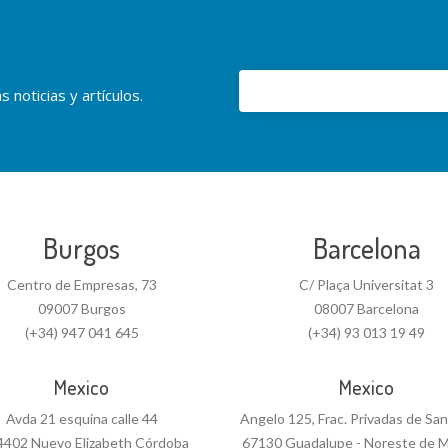
 noticias y artículos.
Burgos
Barcelona
Centro de Empresas, 73
C/ Plaça Universitat 3
09007 Burgos
08007 Barcelona
(+34) 947 041 645
(+34) 93 013 19 49
Mexico
Mexico
Avda 21 esquina calle 44
Angelo 125, Frac. Privadas de Sa
4402 Nuevo Elizabeth Córdoba
67130 Guadalupe - Noreste de M