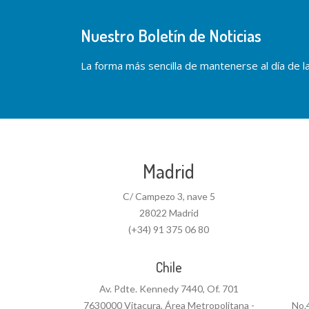
Nuestro Boletín de Noticias
La forma más sencilla de mantenerse al día de las
Madrid
C/ Campezo 3, nave 5
28022 Madrid
(+34) 91 375 06 80
Chile
Av. Pdte. Kennedy 7440, Of. 701
7630000 Vitacura, Área Metropolitana -
No.