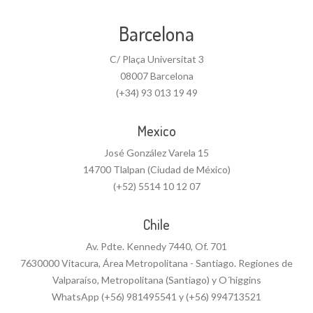
Barcelona
C/ Plaça Universitat 3
08007 Barcelona
(+34) 93 013 19 49
Mexico
José González Varela 15
14700 Tlalpan (Ciudad de México)
(+52) 5514 10 12 07
Chile
Av. Pdte. Kennedy 7440, Of. 701
7630000 Vitacura, Área Metropolitana - Santiago. Regiones de
Valparaíso, Metropolitana (Santiago) y O´higgins
WhatsApp (+56) 981495541 y (+56) 994713521