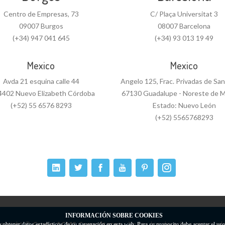
Centro de Empresas, 73
C/ Plaça Universitat 3
09007 Burgos
08007 Barcelona
(+34) 947 041 645
(+34) 93 013 19 49
Mexico
Mexico
Avda 21 esquina calle 44
Angelo 125, Frac. Privadas de Sa
4402 Nuevo Elizabeth Córdoba
67130 Guadalupe - Noreste de M
(+52) 55 6576 8293
Estado: Nuevo León
(+52) 5565768293
INFORMACIÓN SOBRE COOKIES
pyright ©
Grupo ACMS Consultores.
. Todos los derechos reservado
a obtener datos estadísticos de su navegación en esta web. Para su proposito debe aceptar el us