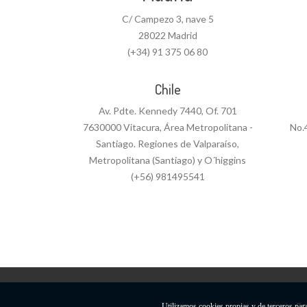
C/ Campezo 3, nave 5
28022 Madrid
(+34) 91 375 06 80
Chile
Av. Pdte. Kennedy 7440, Of. 701
7630000 Vitacura, Área Metropolitana -
No.
Santiago. Regiones de Valparaíso,
Metropolitana (Santiago) y O´higgins
(+56) 981495541
Co
Utilizamos cookies propias y de terceros par