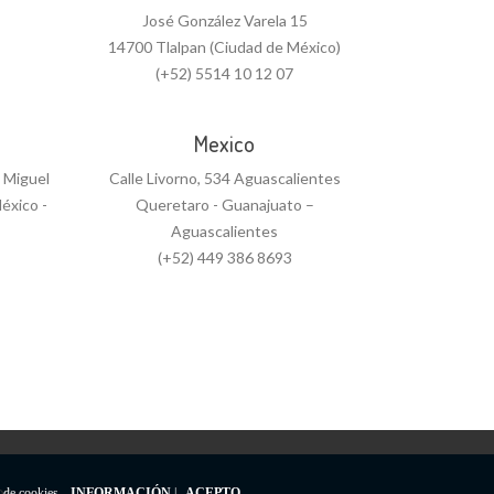
José González Varela 15
14700 Tlalpan (Ciudad de México)
(+52) 5514 10 12 07
Mexico
n Miguel
Calle Livorno, 534 Aguascalientes
éxico -
Queretaro - Guanajuato –
Aguascalientes
(+52) 449 386 8693
s..
o de cookies.
INFORMACIÓN
|
ACEPTO