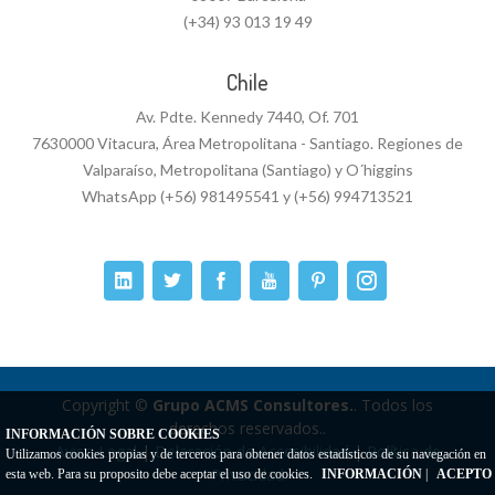
(+34) 93 013 19 49
Chile
Av. Pdte. Kennedy 7440, Of. 701
7630000 Vitacura, Área Metropolitana - Santiago. Regiones de
Valparaíso, Metropolitana (Santiago) y O´higgins
WhatsApp (+56) 981495541 y (+56) 994713521
Copyright ©
Grupo ACMS Consultores.
. Todos los
derechos reservados..
INFORMACIÓN SOBRE COOKIES
Aviso Legal
|
Delaración de Accesibilidad
|
Política de
Utilizamos cookies propias y de terceros para obtener datos estadísticos de su navegación en
Privacidad
esta web. Para su proposito debe aceptar el uso de cookies.
INFORMACIÓN
|
ACEPTO